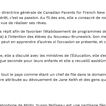
e directrice générale de Canadian Parents for French New
rêt, c’est sa passion. Au fil des ans, elle a consacré de
vue de réaliser ses rêves.
s répit afin de favoriser l’établissement de programmes d
s) à l’intention des élèves du Nouveau-Brunswick. Son mes
eut en apprendre d’autres si l’occasion se présente, et c
 elle a discuté avec les ministres de l’Éducation, elle s
gue seconde pour leurs enfants et elle a recueilli assidûm
out le pays comme étant un chef de file dans le domaine
tre attribuée au dévouement de Jane Keith et des gens qu’
phone de Minto, Susan Belliveau est une partisane fière 