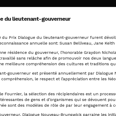
ue du lieutenant-gouverneur
 du Prix Dialogue du lieutenant-gouverneur furent dévoil
 reconnaissance annuelle sont: Susan Belliveau, Jane Keit
ienne résidence du gouverneur, l’honorable Graydon Nicho
 travaillé sans relâche afin de promouvoir nos deux langues
ne meilleure compréhension des cultures et traditions qu
tenant-gouverneur est présenté annuellement par Dialogu
la compréhension, le respect et l’appréciation entre les N
e Fournier, la sélection des récipiendaires est un process
ntéressantes de gens et d’organismes qui se dévouent pour
année sont des modèles de rôle de par leur engagement à c
gouverneur, Dialogue Nouveau-Brunswick parraine les init