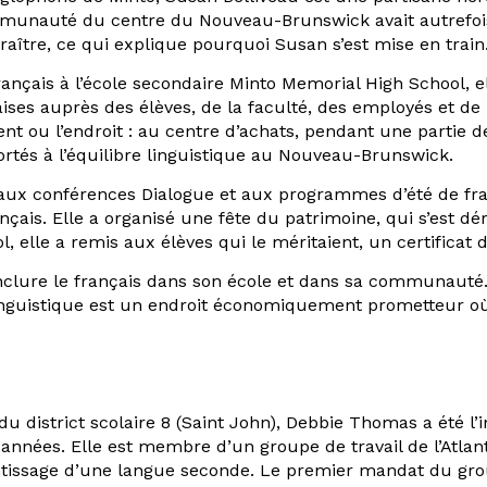
ommunauté du centre du Nouveau-Brunswick avait autrefois
araître, ce qui explique pourquoi Susan s’est mise en train
nçais à l’école secondaire Minto Memorial High School, el
aises auprès des élèves, de la faculté, des employés et d
t ou l’endroit : au centre d’achats, pendant une partie d
ortés à l’équilibre linguistique au Nouveau-Brunswick.
aux conférences Dialogue et aux programmes d’été de fra
nçais. Elle a organisé une fête du patrimoine, qui s’est 
 elle a remis aux élèves qui le méritaient, un certificat
nclure le français dans son école et dans sa communauté
nguistique est un endroit économiquement prometteur où s
u district scolaire 8 (Saint John), Debbie Thomas a été l’i
nées. Elle est membre d’un groupe de travail de l’Atlan
entissage d’une langue seconde. Le premier mandat du gr