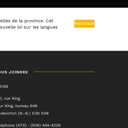
elles de la province. Cet
PARTAGER
ouvelle loi sur les langues
OUS JOINDRE
LONB
0, rue King
ur King, bureau 646
edericton (N.-B.) E3B 5H8
léphone (ATS) : (506) 444-4229