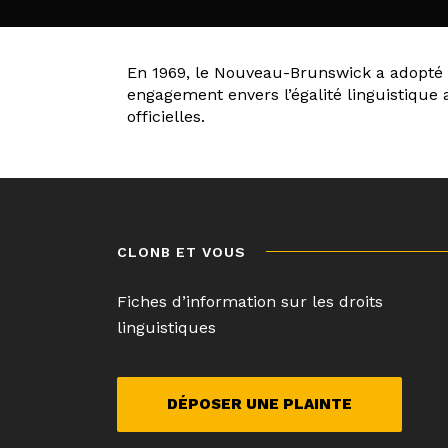
En 1969, le Nouveau-Brunswick a adopté une
engagement envers l’égalité linguistique 
officielles.
Navigation
de
l’article
CLONB ET VOUS
Fiches d’information sur les droits
linguistiques
DÉPOSER UNE PLAINTE