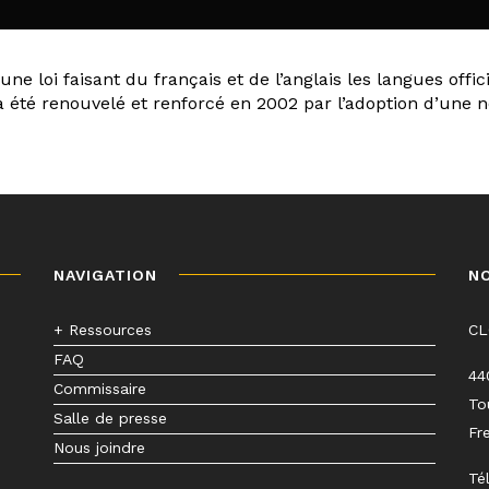
 loi faisant du français et de l’anglais les langues offici
a été renouvelé et renforcé en 2002 par l’adoption d’une n
NAVIGATION
N
+ Ressources
C
FAQ
44
Commissaire
To
Salle de presse
Fr
Nous joindre
Té