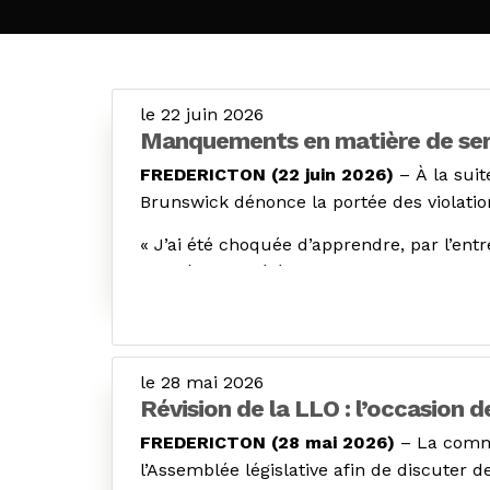
le 22 juin 2026
Manquements en matière de servi
FREDERICTON (22 juin 2026)
– À la sui
Brunswick dénonce la portée des violation
« J’ai été choquée d’apprendre, par l’e
son père par téléphone en anglais seulem
communiquées sont incompréhensibles. La
linguistiques n’ont pas été respectés »,
La deuxième plainte, reçue la même journ
le 28 mai 2026
pendant les sept premiers jours d’une hos
Révision de la LLO : l’occasion 
retourner chez lui.
FREDERICTON (28 mai 2026)
– La commi
Les deux dossiers présentent, entre autres
l’Assemblée législative afin de discuter