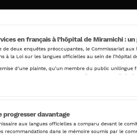
ces en français à l’hôpital de Miramichi : u
te de deux enquêtes préoccupantes, le Commissariat aux 
s à la Loi sur les langues officielles au sein de l’hôpita
ntremise d’une plainte, qu’un membre du public unilingue
ent. Le manque de respect et le mépris manifestés à l’éga
 personne a été laissée dans le doute concernant l’état 
 dit Shirley MacLean, commissaire aux langues officielles
ée, concernait un autre patient à l’hôpital de Miramichi 
pitalisation totale de neuf jours. Frustré, ce dernier a d
de progresser davantage
ssaire aux langues officielles a comparu devant le comit
, des situations d’anglonormativité. C’est-à-dire, des situ
 des recommandations dans le mémoire soumis par le commi