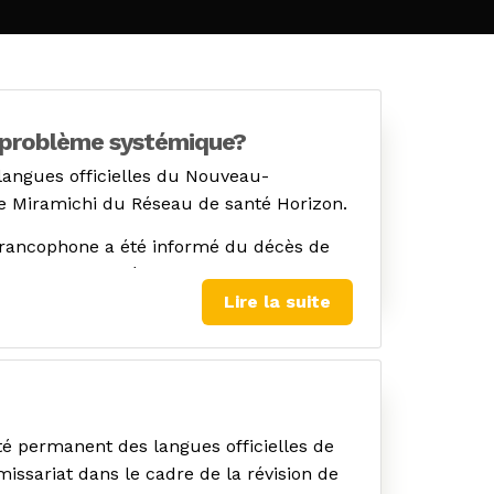
n problème systémique?
langues officielles du Nouveau-
l de Miramichi du Réseau de santé Horizon.
 francophone a été informé du décès de
rd de la gravité des informations
de son père puisque ses droits
Lire la suite
 du Nouveau-Brunswick.
qui n’a reçu aucun service en français
emandé son congé de l’hôpital afin de
é permanent des langues officielles de
ations où l’on présume que l’anglais est
ssariat dans le cadre de la révision de