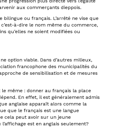
une progression plus directe vers l’égalité
 parvenir aux commerçants dieppois.
 bilingue ou français. L’arrêté ne vise que
le, c’est-à-dire le nom même du commerce,
oins qu’elles ne soient modifiées ou
 une option viable. Dans d’autres milieux,
ssociation francophone des municipalités du
approche de sensibilisation et de mesures
st le même : donner au français la place
 dépend. En effet, il est généralement admis
angue anglaise apparaît alors comme la
ique que le français est une langue
e cela peut avoir sur un jeune
 l’affichage est en anglais seulement?