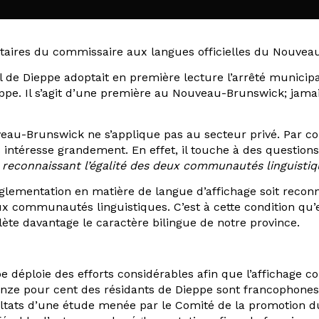
ntaires du commissaire aux langues officielles du Nouve
 de Dieppe adoptait en première lecture l’arrêté municip
eppe. Il s’agit d’une première au Nouveau-Brunswick; jama
au-Brunswick ne s’applique pas au secteur privé. Par co
ous intéresse grandement. En effet, il touche à des questi
 reconnaissant l’égalité des deux communautés linguist
 réglementation en matière de langue d’affichage soit r
eux communautés linguistiques. C’est à cette condition qu’
flète davantage le caractère bilingue de notre province.
pe déploie des efforts considérables afin que l’affichage c
nze pour cent des résidants de Dieppe sont francophones. C
ltats d’une étude menée par le Comité de la promotion du