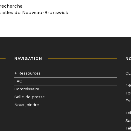
 recherche
cielles du Nouveau-Brunswick
NAVIGATION
N
+ Ressources
C
FAQ
44
Commissaire
To
Salle de presse
Fr
Nous joindre
Té
Sa
Té