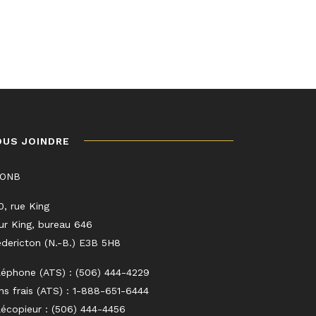
OUS JOINDRE
LONB
0, rue King
ur King, bureau 646
edericton (N.-B.) E3B 5H8
léphone (ATS) : (506) 444-4229
ns frais (ATS) : 1-888-651-6444
lécopieur : (506) 444-4456