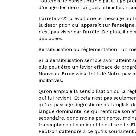
Toutefois, le conseil municipal a jugé pré
d’usage des deux langues officielles » co
L’arrêté Z-22 prévoit que le message ou l
la description qui apparaît sur l’enseig
n’est pas visée par l’arrêté. De plus, il 
déplacées.
Sensibilisation ou réglementation : un m
Si la sensibilisation semble avoir atteint 
elle peut être un levier efficace de progr
Nouveau-Brunswick. Intitulé Notre paysag
incitatives.
Qu’on emploie la sensibilisation ou la ré
qui lui revient. Et cela n’est pas seuleme
qu’un paysage linguistique où l’anglais d
langue dominante, ce qui renforce son effe
secondaire, donc moins pertinente, moins
francophone et son identité culturelle. E
Peut-on s’attendre à ce qu’ils souhaitent