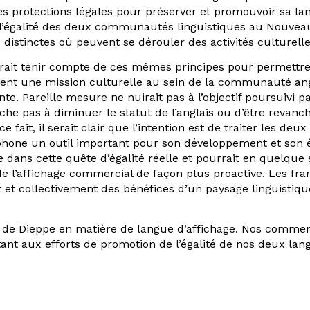
es protections légales pour préserver et promouvoir sa lang
t l’égalité des deux communautés linguistiques au Nouveau
distinctes où peuvent se dérouler des activités culturelle
rait tenir compte de ces mêmes principes pour permettre l
nt une mission culturelle au sein de la communauté ang
nte. Pareille mesure ne nuirait pas à l’objectif poursuivi p
rche pas à diminuer le statut de l’anglais ou d’être rev
e fait, il serait clair que l’intention est de traiter les d
hone un outil important pour son développement et son ép
ans cette quête d’égalité réelle et pourrait en quelque 
 de l’affichage commercial de façon plus proactive. Les fr
 et collectivement des bénéfices d’un paysage linguistique 
e de Dieppe en matière de langue d’affichage. Nos commenta
ant aux efforts de promotion de l’égalité de nos deux lang