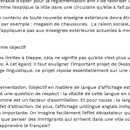
férable d’opter pour la réglementation afin « de favoriser 
mme l’explique la Ville dans une circulaire qu’elle a fait
e contenu de toute nouvelle enseigne extérieure devra être
ne, par exemple : magasin de chaussures. La raison socia
ne s’appliquera pas aux enseignes extérieures actuelles à m
ême objectif
ses limites à Dieppe, cela ne signifie pas qu’elle n’est plus
ès. À cet égard, il faut souligner l’important projet de l’A
e linguistique, ce projet repose essentiellement sur une 
glementation, l’objectif en matière de langue d’affichage e
nt une question de respect : la vitalité de cette langue en
omine est un facteur d’assimilation. Et pour cause : la l
t d’attraction. De plus, l’affichage unilingue anglais ind
 importante. On imagine facilement l’effet dévastateur qu
t que penser des immigrants qui arrivent dans une ville où
 apprendre le français?