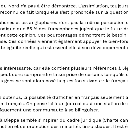
du Nord n’a pas à être démontrée. L’assimilation, toujours
econnu ce fait lorsqu’elle s’est prononcée sur la question 
ophones et les anglophones n’ont pas la même perception q
dique que 55 % des francophones jugent que le futur de
t cette opinion. Ces pourcentages démontrent le besoin 
aise. Ces données viennent également appuyer le bien-fon
 égalité réelle qui est essentielle à son développement
rès intéressante, car elle contient plusieurs références à
eut donc comprendre la surprise de certains lorsqu’ils on
 gens se sont alors posé la question suivante : le français
obtenus, la possibilité d’afficher en français seulement
en français. On pense ici à un journal ou à une station de
niquement une communauté à se bilinguiser.
à Dieppe semble s’inspirer du cadre juridique (Charte canad
tion et de protection des minorités linguistiques. Il es