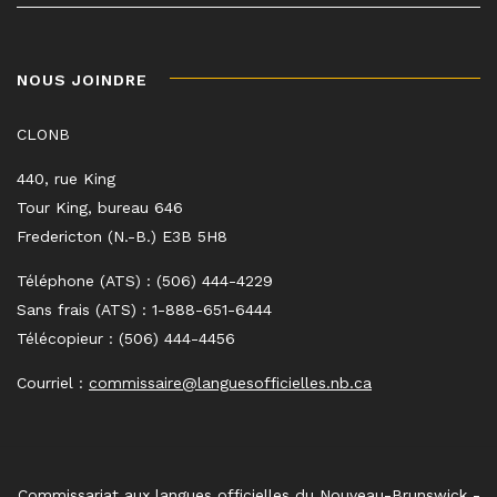
NOUS JOINDRE
CLONB
440, rue King
Tour King, bureau 646
Fredericton (N.-B.) E3B 5H8
Téléphone (ATS) : (506) 444-4229
Sans frais (ATS) : 1-888-651-6444
Télécopieur : (506) 444-4456
Courriel :
commissaire@languesofficielles.nb.ca
Commissariat aux langues officielles du Nouveau-Brunswick -