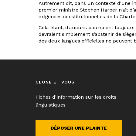
Autrement dit, dans un contexte d’une inte
premier ministre Stephen Harper n’ait d’
exigences constitutionnelles de la Charte
Cela étant, d’aucuns pourraient toujours
devraient simplement s’abstenir de siéger
des deux langues officielles ne peuvent 
Navigation
de
l’article
CLONB ET VOUS
Fiches d’information sur les droits
linguistiques
DÉPOSER UNE PLAINTE