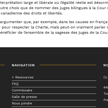
rprétation large et libérale où l’égalité réelle est désorma
autre choix que de nommer des juges bilingues à la Cour 
 canadienne des droits et libertés.
 argumenter que, par exemple, dans les causes en françai
 pour respecter la Charte, mais peut-on vraiment parler d’
bénéficier de l’ensemble de la sagesse des juges de la Co
NAVIGATION
N
+ Ressources
C
FAQ
44
Commissaire
To
Salle de presse
Fr
Nous joindre