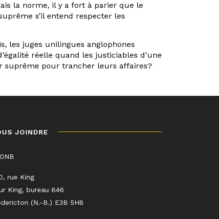
is la norme, il y a fort à parier que le
suprême s’il entend respecter les
s, les juges unilingues anglophones
égalité réelle quand les justiciables d’une
ur suprême pour trancher leurs affaires?
OUS JOINDRE
LONB
0, rue King
ur King, bureau 646
edericton (N.-B.) E3B 5H8