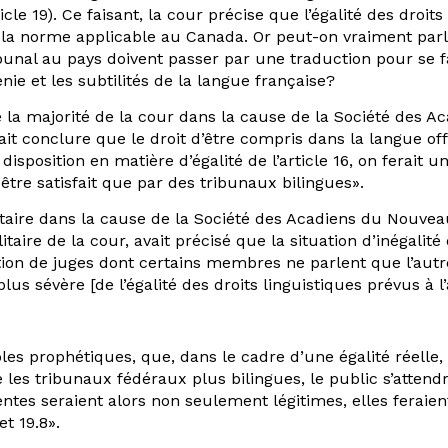
le 19). Ce faisant, la cour précise que l’égalité des droits
ant la norme applicable au Canada. Or peut-on vraiment par
ibunal au pays doivent passer par une traduction pour se 
ie et les subtilités de la langue française?
ue la majorité de la cour dans la cause de la Société des
vait conclure que le droit d’être compris dans la langue of
 disposition en matière d’égalité de l’article 16, on ferait
 être satisfait que par des tribunaux bilingues».
itaire dans la cause de la Société des Acadiens du Nouvea
litaire de la cour, avait précisé que la situation d’inégali
tion de juges dont certains membres ne parlent que l’autr
s sévère [de l’égalité des droits linguistiques prévus à l’a
aroles prophétiques, que, dans le cadre d’une égalité réell
 les tribunaux fédéraux plus bilingues, le public s’atten
entes seraient alors non seulement légitimes, elles feraient
et 19.8».