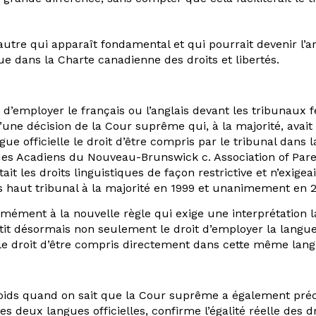
 autre qui apparaît fondamental et qui pourrait devenir l’a
ue dans la Charte canadienne des droits et libertés.
oit d’employer le français ou l’anglais devant les tribuna
t d’une décision de la Cour suprême qui, à la majorité, avait
ue officielle le droit d’être compris par le tribunal dans l
des Acadiens du Nouveau-Brunswick c. Association of Paren
t les droits linguistiques de façon restrictive et n’exigeai
lus haut tribunal à la majorité en 1999 et unanimement en 
ment à la nouvelle règle qui exige une interprétation large
antit désormais non seulement le droit d’employer la langu
e droit d’être compris directement dans cette même langu
s quand on sait que la Cour suprême a également précisé,
des deux langues officielles, confirme l’égalité réelle des d