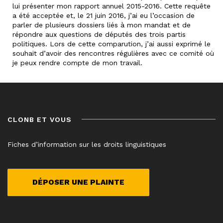
lui présenter mon rapport annuel 2015-2016. Cette requête
a été acceptée et, le 21 juin 2016, j’ai eu l’occasion de
parler de plusieurs dossiers liés à mon mandat et de
répondre aux questions de députés des trois partis
politiques. Lors de cette comparution, j’ai aussi exprimé le
souhait d’avoir des rencontres régulières avec ce comité où
je peux rendre compte de mon travail.
CLONB ET VOUS
Fiches d’information sur les droits linguistiques
DÉPOSER UNE PLAINTE