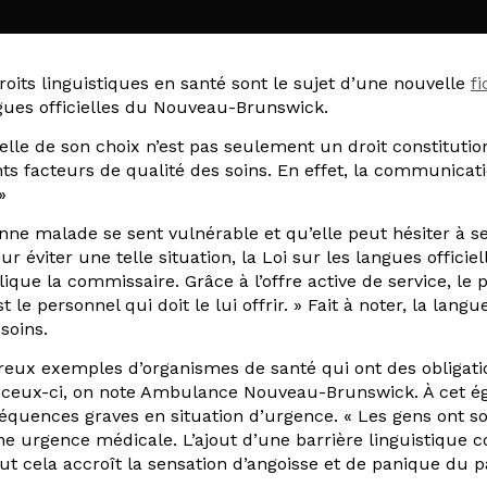
oits linguistiques en santé sont le sujet d’une nouvelle
f
gues officielles du Nouveau-Brunswick.
cielle de son choix n’est pas seulement un droit constituti
ts facteurs de qualité des soins. En effet, la communicati
»
 malade se sent vulnérable et qu’elle peut hésiter à se 
 éviter une telle situation, la Loi sur les langues officiel
lique la commissaire. Grâce à l’offre active de service, le p
e personnel qui doit le lui offrir. » Fait à noter, la langue 
soins.
eux exemples d’organismes de santé qui ont des obligatio
 ceux-ci, on note Ambulance Nouveau-Brunswick. À cet ég
équences graves en situation d’urgence. « Les gens ont sou
une urgence médicale. L’ajout d’une barrière linguistiq
out cela accroît la sensation d’angoisse et de panique du pa