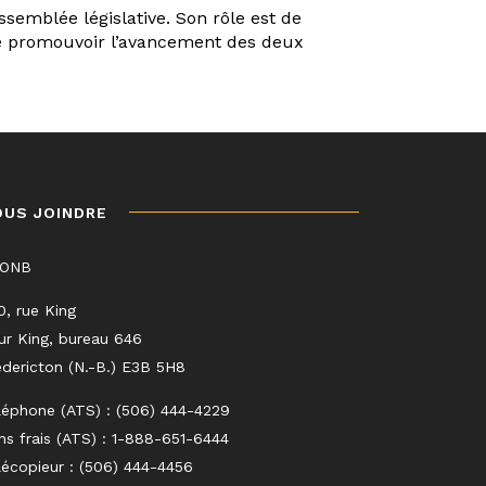
emblée législative. Son rôle est de
e promouvoir l’avancement des deux
OUS JOINDRE
LONB
0, rue King
ur King, bureau 646
edericton (N.-B.) E3B 5H8
léphone (ATS) : (506) 444-4229
ns frais (ATS) : 1-888-651-6444
lécopieur : (506) 444-4456