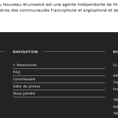
u Nouveau-Brunswick est une agente indépendante de l’Ass
membres des communautés francophone et anglophone et d
NAVIGATION
N
+ Ressources
C
FAQ
44
Commissaire
To
Salle de presse
Fr
Nous joindre
Té
Sa
Té