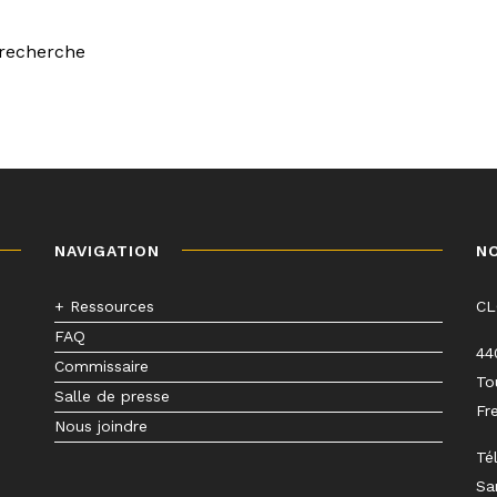
 recherche
NAVIGATION
N
+ Ressources
C
FAQ
44
Commissaire
To
Salle de presse
Fr
Nous joindre
Té
Sa