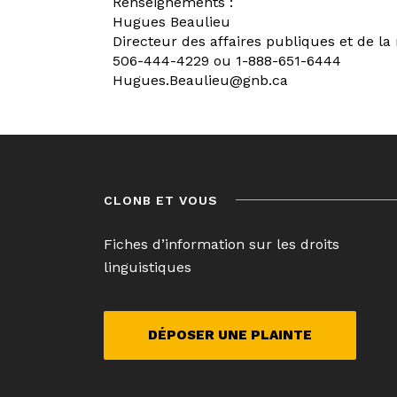
Renseignements :
Hugues Beaulieu
Directeur des affaires publiques et de la
506-444-4229 ou 1-888-651-6444
Hugues.Beaulieu@gnb.ca
Navigation
de
l’article
CLONB ET VOUS
Fiches d’information sur les droits
linguistiques
DÉPOSER UNE PLAINTE