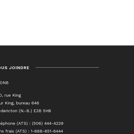
OUS JOINDRE
LONB
0, rue King
ur King, bureau 646
edericton (N.-B.) E3B 5H8
léphone (ATS) : (506) 444-4229
ns frais (ATS) : 1-888-651-6444