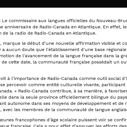
: Le commissaire aux langues officielles du Nouveau-Brun
anniversaire de Radio-Canada en Atlantique. En effet, le 2
 de la radio de Radio-Canada en Atlantique.
4, marque le début d'une nouvelle affirmation visible et c
'y a aucun doute que l'établissement d'une base région
otion de l'avancement de la langue française dans la gr
tir de cette date, la communauté française possédait un ou
croit à l'importance de Radio-Canada comme outil social
e se percevoir comme entité culturelle vivante, participa
a. « Radio-Canada contribue, à sa manière, à favoriser la
lle dans la seule province officiellement bilingue du p
tant autonome dans ses moyens de développement et de r
ité, avec les membres de la communauté de langue anglai
 jeunes francophones d'âge scolaire puissent voir se confi
angue française. Cela a pour effet d'appuyer les efforts d