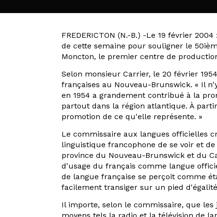
FREDERICTON (N.-B.) -Le 19 février 2004 
de cette semaine pour souligner le 50ième 
Moncton, le premier centre de production
Selon monsieur Carrier, le 20 février 195
françaises au Nouveau-Brunswick. « Il n
en 1954 a grandement contribué à la prom
partout dans la région atlantique. À par
promotion de ce qu'elle représente. »
Le commissaire aux langues officielles 
linguistique francophone de se voir et d
province du Nouveau-Brunswick et du Canad
d'usage du français comme langue officie
de langue française se perçoit comme é
facilement transiger sur un pied d'égal
Il importe, selon le commissaire, que les
moyens tels la radio et la télévision de l