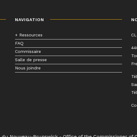
NAVIGATION
N
+ Ressources
C
FAQ
44
Commissaire
To
Salle de presse
Fr
Nous joindre
Té
Sa
Té
Co
s du Nouveau-Brunswick - Office of the Commissioner of 