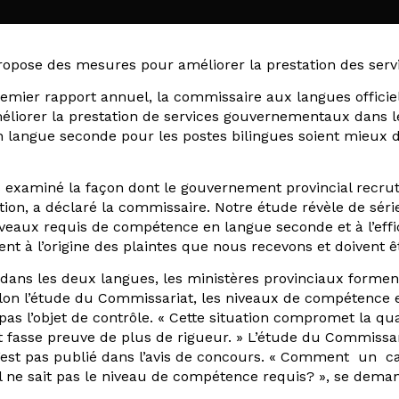
ropose des mesures pour améliorer la prestation des servi
remier rapport annuel, la commissaire aux langues officie
liorer la prestation de services gouvernementaux dans 
langue seconde pour les postes bilingues soient mieux déf
s examiné la façon dont le gouvernement provincial recru
ation, a déclaré la commissaire. Notre étude révèle de sé
iveaux requis de compétence en langue seconde et à l’effic
nt à l’origine des plaintes que nous recevons et doivent êt
n dans les deux langues, les ministères provinciaux forme
Selon l’étude du Commissariat, les niveaux de compétence
 pas l’objet de contrôle. « Cette situation compromet la qu
 fasse preuve de plus de rigueur. » L’étude du Commissar
’est pas publié dans l’avis de concours. « Comment un c
l ne sait pas le niveau de compétence requis? », se dema