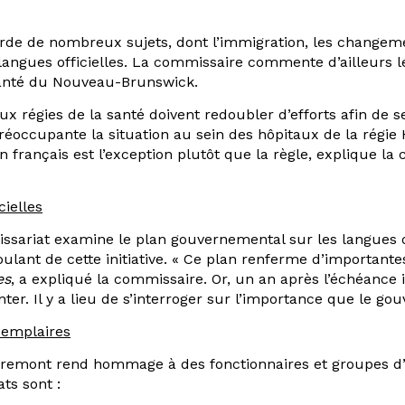
rde de nombreux sujets, dont l’immigration, les changem
langues officielles. La commissaire commente d’ailleurs l
 santé du Nouveau-Brunswick.
x régies de la santé doivent redoubler d’efforts afin de 
réoccupante la situation au sein des hôpitaux de la régie
en français est l’exception plutôt que la règle, explique la
cielles
sariat examine le plan gouvernemental sur les langues o
ulant de cette initiative. « Ce plan renferme d’important
es
, a expliqué la commissaire. Or, un an après l’échéance 
nter. Il y a lieu de s’interroger sur l’importance que le g
xemplaires
tremont rend hommage à des fonctionnaires et groupes d’
ts sont :