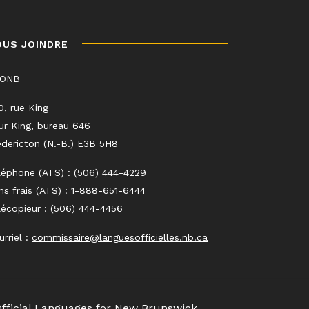
OUS JOINDRE
LONB
0, rue King
ur King, bureau 646
edericton (N.-B.) E3B 5H8
léphone (ATS) : (506) 444-4229
ns frais (ATS) : 1-888-651-6444
lécopieur : (506) 444-4456
urriel :
commissaire@languesofficielles.nb.ca
Official Languages for New Brunswick