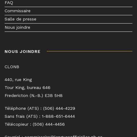
FAQ
Commissaire
Salle de presse
Nous joindre
NOUS JOINDRE
CLONB
440, rue King
Tour King, bureau 646
Fredericton (N.-B.) E3B 5H8
Téléphone (ATS) : (506) 444-4229
Sans frais (ATS) : 1-888-651-6444
Télécopieur : (506) 444-4456
Courriel :
commissaire@languesofficielles.nb.ca