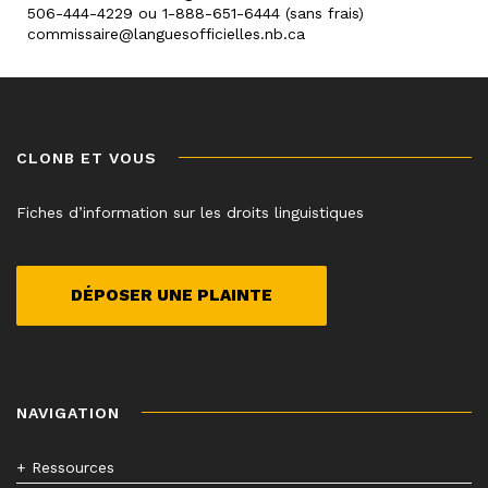
506-444-4229 ou 1-888-651-6444 (sans frais)
commissaire@languesofficielles.nb.ca
CLONB ET VOUS
Fiches d’information sur les droits linguistiques
DÉPOSER UNE PLAINTE
NAVIGATION
+ Ressources