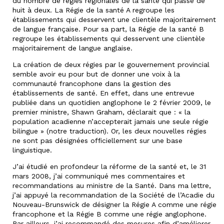
du nombre de régies régionales de la santé qui passe de
huit à deux. La Régie de la santé A regroupe les
établissements qui desservent une clientèle majoritairement
de langue française. Pour sa part, la Régie de la santé B
regroupe les établissements qui desservent une clientèle
majoritairement de langue anglaise.
La création de deux régies par le gouvernement provincial
semble avoir eu pour but de donner une voix à la
communauté francophone dans la gestion des
établissements de santé. En effet, dans une entrevue
publiée dans un quotidien anglophone le 2 février 2009, le
premier ministre, Shawn Graham, déclarait que : « la
population acadienne n’accepterait jamais une seule régie
bilingue » (notre traduction). Or, les deux nouvelles régies
ne sont pas désignées officiellement sur une base
linguistique.
J’ai étudié en profondeur la réforme de la santé et, le 31
mars 2008, j’ai communiqué mes commentaires et
recommandations au ministre de la Santé. Dans ma lettre,
j’ai appuyé la recommandation de la Société de l’Acadie du
Nouveau-Brunswick de désigner la Régie A comme une régie
francophone et la Régie B comme une régie anglophone.
Par ailleurs, j’ai recommandé des mesures afin d’améliorer