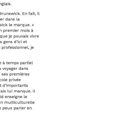
nglais.
nswick. En fait, il
er dans la
ick le marque. «
on premier mois à
 que je pouvais vivre
 gens d’ici et
 professionnel, je
e à temps partiel
à voyager dans
de ses premières
cole privée
it d’importants
çais lui manque. Il
d enseigne le
on multiculturelle
e peux parler en