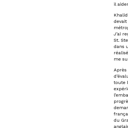
il aid
Khalid
devait
métro
J’ai r
St. St
dans u
réalis
me sui
Après 
d’éval
toute 
expéri
l’emba
progrè
demand
frança
du Gra
anglais