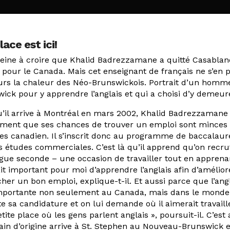
ace est ici!
eine à croire que Khalid Badrezzamane a quitté Casablan
 pour le Canada. Mais cet enseignant de français ne s’en pl
eurs la chaleur des Néo-Brunswickois. Portrait d’un hom
ick pour y apprendre l’anglais et qui a choisi d’y demeur
’il arrive à Montréal en mars 2002, Khalid Badrezzamane
ement que ses chances de trouver un emploi sont minces
es canadien. Il s’inscrit donc au programme de baccalauré
 études commerciales. C’est là qu’il apprend qu’on recr
gue seconde – une occasion de travailler tout en apprenant 
tait important pour moi d’apprendre l’anglais afin d’améli
her un bon emploi, explique-t-il. Et aussi parce que l’ang
mportante non seulement au Canada, mais dans le monde 
e sa candidature et on lui demande où il aimerait travaill
tite place où les gens parlent anglais », poursuit-il. C’est 
in d’origine arrive à St. Stephen au Nouveau-Brunswick e