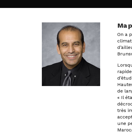
Ma pl
On a p
climat
d’aill
Brunsw
Lorsqu
rapid
d’étud
Hautes
de lan
« Il é
décroc
très i
accept
une pe
Maroca