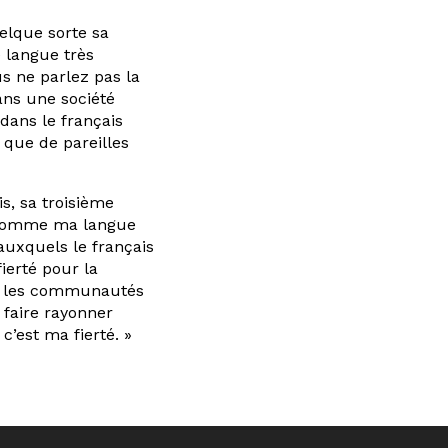
uelque sorte sa
 langue très
s ne parlez pas la
dans une société
s dans le français
 que de pareilles
s, sa troisième
re comme ma langue
auxquels le français
fierté pour la
que les communautés
 faire rayonner
c’est ma fierté. »