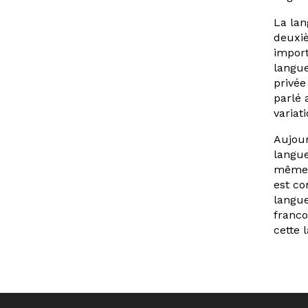
La lan
deuxiè
import
langue
privée 
parlé 
variat
Aujour
langue
même s
est co
langue
franco
cette 
Navigation