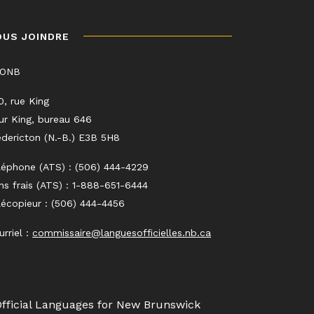
OUS JOINDRE
LONB
0, rue King
ur King, bureau 646
edericton (N.-B.) E3B 5H8
léphone (ATS) : (506) 444-4229
ns frais (ATS) : 1-888-651-6444
lécopieur : (506) 444-4456
urriel :
commissaire@languesofficielles.nb.ca
Official Languages for New Brunswick