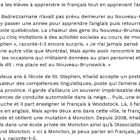
era les élèves à apprendre le français tout en apprenant l’a
 Badrezzamane n’avait pas prévu demeurer au Nouveau-Bru
 y passer une année pour apprendre l’anglais puis retourn
pole québécoise. La chaleur des gens du Nouveau-Brunsw
eçu cinq invitations à des activités sociales au cours de m
ephen », raconte-t-il encore surpris. « Je n’ai jamais pensé
ne autre ville que Montréal. Mais après avoir rencontré les
é les occasions qui m’étaient données au plan personnel et
s dit : ma place est au Nouveau-Brunswick. »
deux ans à l’école de St. Stephen, Khalid accepte un post
uateur des compétences linguistiques, poste qui l’amène 
la province. Il garde d’ailleurs un souvenir impérissable 
ences de conduite automobile dans la neige… Puis, une é
uche et il part enseigner le français à Woodstock. Là, il fa
s en anglais. Mais après deux ans dans cette ville, le fran
e et obtient une mutation à Moncton. Depuis 2008, Khali
is dans une école privée de Moncton ainsi qu’à l’Associati
nd Moncton. « Ici à Moncton, je peux parler en français, j
 », raconte-t-il.