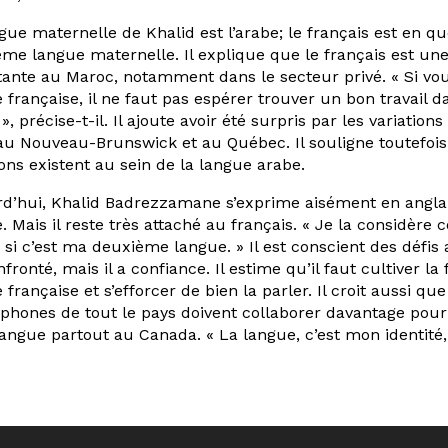
gue maternelle de Khalid est l’arabe; le français est en q
me langue maternelle. Il explique que le français est une
ante au Maroc, notamment dans le secteur privé. « Si vou
 française, il ne faut pas espérer trouver un bon travail 
», précise-t-il. Il ajoute avoir été surpris par les variation
au Nouveau-Brunswick et au Québec. Il souligne toutefois
ions existent au sein de la langue arabe.
d’hui, Khalid Badrezzamane s’exprime aisément en anglai
. Mais il reste très attaché au français. « Je la considè
i c’est ma deuxième langue. » Il est conscient des défis 
nfronté, mais il a confiance. Il estime qu’il faut cultiver la 
 française et s’efforcer de bien la parler. Il croit aussi 
phones de tout le pays doivent collaborer davantage pour
langue partout au Canada. « La langue, c’est mon identité, 