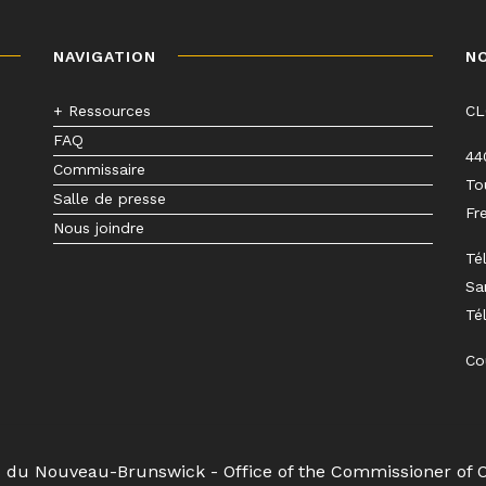
NAVIGATION
N
+ Ressources
C
FAQ
44
Commissaire
To
Salle de presse
Fr
Nous joindre
Té
Sa
Té
Co
s du Nouveau-Brunswick - Office of the Commissioner of 