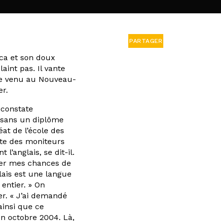
PARTAGER
ca et son doux
aint pas. Il vante
me venu au Nouveau-
er.
 constate
 sans un diplôme
at de l’école des
ute des moniteurs
l’anglais, se dit-il.
orer mes chances de
lais est une langue
entier. » On
er. « J’ai demandé
ainsi que ce
n octobre 2004. Là,