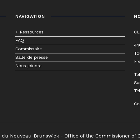
NAVIGATION
N
+ Ressources
C
FAQ
44
Commissaire
To
Salle de presse
Fr
Nous joindre
Té
Sa
Té
Co
s du Nouveau-Brunswick - Office of the Commissioner of 