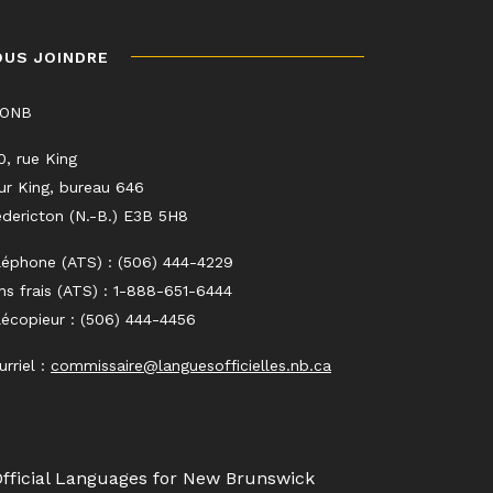
OUS JOINDRE
LONB
0, rue King
ur King, bureau 646
edericton (N.-B.) E3B 5H8
léphone (ATS) : (506) 444-4229
ns frais (ATS) : 1-888-651-6444
lécopieur : (506) 444-4456
urriel :
commissaire@languesofficielles.nb.ca
Official Languages for New Brunswick