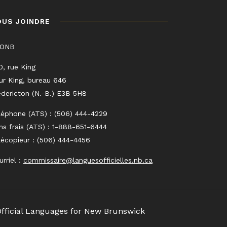
OUS JOINDRE
LONB
0, rue King
ur King, bureau 646
edericton (N.-B.) E3B 5H8
léphone (ATS) : (506) 444-4229
ns frais (ATS) : 1-888-651-6444
lécopieur : (506) 444-4456
urriel :
commissaire@languesofficielles.nb.ca
Official Languages for New Brunswick