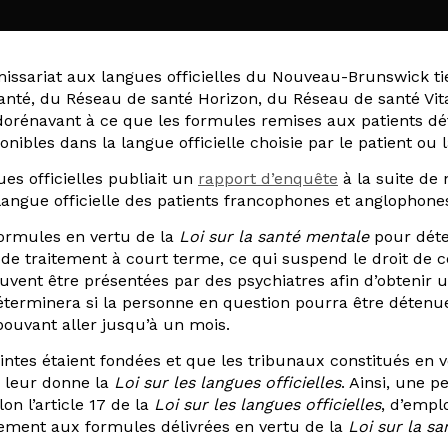
ssariat aux langues officielles du Nouveau-Brunswick tien
nté, du Réseau de santé Horizon, du Réseau de santé Vita
dorénavant à ce que les formules remises aux patients dét
onibles dans la langue officielle choisie par le patient ou l
es officielles publiait un
rapport d’enquête
à la suite de
langue officielle des patients francophones et anglophone
formules en vertu de la
Loi sur la santé mentale
pour déte
 de traitement à court terme, ce qui suspend le droit de c
ent être présentées par des psychiatres afin d’obtenir u
 déterminera si la personne en question pourra être déten
uvant aller jusqu’à un mois.
intes étaient fondées et que les tribunaux constitués en 
e leur donne la
Loi sur les langues officielles
. Ainsi, une p
lon l’article 17 de la
Loi sur les langues officielles
, d’emplo
lement aux formules délivrées en vertu de la
Loi sur la s