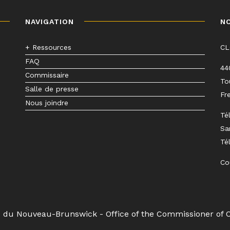
NAVIGATION
N
+ Ressources
C
FAQ
44
Commissaire
To
Salle de presse
Fr
Nous joindre
Té
Sa
Té
Co
s du Nouveau-Brunswick - Office of the Commissioner of 