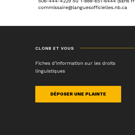
506-444-4229 ou 1-888-651-6444 (sans fr
commissaire@languesofficielles.nb.ca
Navigation
de
l’article
CLONB ET VOUS
Fiches d’information sur les droits
linguistiques
DÉPOSER UNE PLAINTE