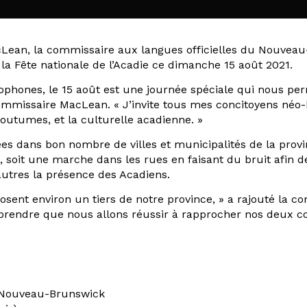
cLean, la commissaire aux langues officielles du Nouveau-
la Fête nationale de l’Acadie ce dimanche 15 août 2021.
hones, le 15 août est une journée spéciale qui nous perme
commissaire MacLean. « J’invite tous mes concitoyens néo-
 coutumes, et la culturelle acadienne. »
ées dans bon nombre de villes et municipalités de la prov
 soit une marche dans les rues en faisant du bruit afin de 
autres la présence des Acadiens.
sent environ un tiers de notre province, » a rajouté la c
rendre que nous allons réussir à rapprocher nos deux c
u Nouveau-Brunswick