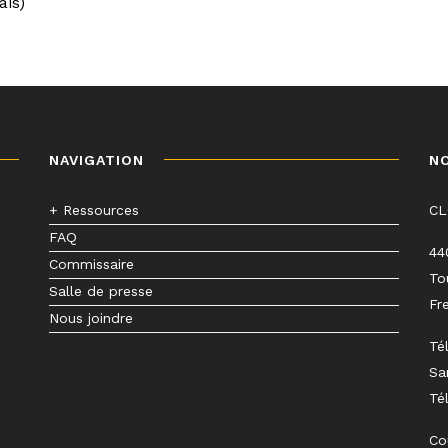
ais)
NAVIGATION
N
+ Ressources
C
FAQ
44
Commissaire
To
Salle de presse
Fr
Nous joindre
Té
Sa
Té
Co