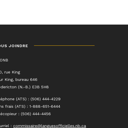
OUS JOINDRE
LONB
0, rue King
ur King, bureau 646
edericton (N.-B.) E3B 5H8
léphone (ATS) : (506) 444-4229
ns frais (ATS) : 1-888-651-6444
lécopieur : (506) 444-4456
urriel :
commissaire@languesofficielles.nb.ca